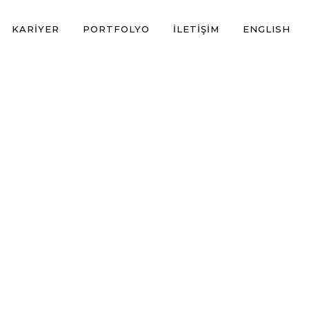
KARIYER
PORTFOLYO
İLETIŞIM
ENGLISH