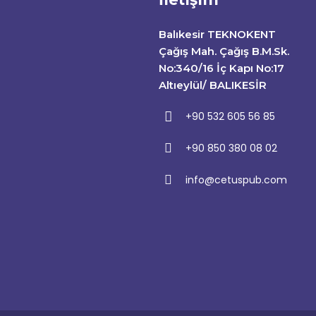
Balıkesir TEKNOKENT
Çağış Mah. Çağış B.M.Sk.
No:340/16 İç Kapı No:17
Altıeylül/ BALIKESİR
+90 532 605 56 85
+90 850 380 08 02
info@cetuspub.com